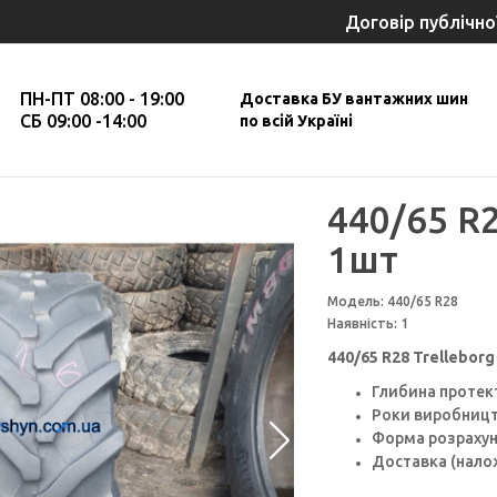
Договір публічно
ПН-ПТ 08:00 - 19:00
Доставка БУ вантажних шин
СБ 09:00 -14:00
по всій Україні
440/65 R
1шт
Модель: 440/65 R28
Наявність: 1
440/65 R28 Trellebor
Глибина протек
Роки виробництв
Форма розрахун
Доставка (налож