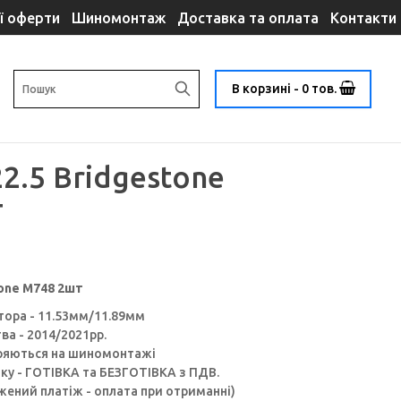
ї оферти
Шиномонтаж
Доставка та оплата
Контакти
В корзині - 0 тов.
2.5 Bridgestone
т
tone M748 2шт
тора - 11.53мм/11.89мм
а - 2014/2021pp.
іряються на шиномонтажі
ку - ГОТІВКА та БЕЗГОТІВКА з ПДВ.
ений платіж - оплата при отриманні)