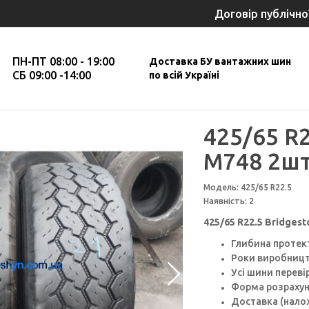
Договір публічно
ПН-ПТ 08:00 - 19:00
Доставка БУ вантажних шин
СБ 09:00 -14:00
по всій Україні
425/65 R2
M748 2ш
Модель: 425/65 R22.5
Наявність: 2
425/65 R22.5 Bridges
Глибина протек
Роки виробництв
Усі шини перев
Форма розрахун
Доставка (налож