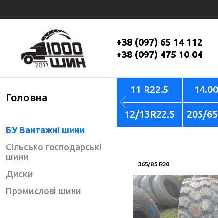
+38 (097) 65 14 112
+38 (097) 475 10 04
11 R22.5
14.0
Головна
12/13R22.5
205/65
БУ Вантажні шини
Сільсько господарські
шини
365/85 R20
Диски
Промислові шини