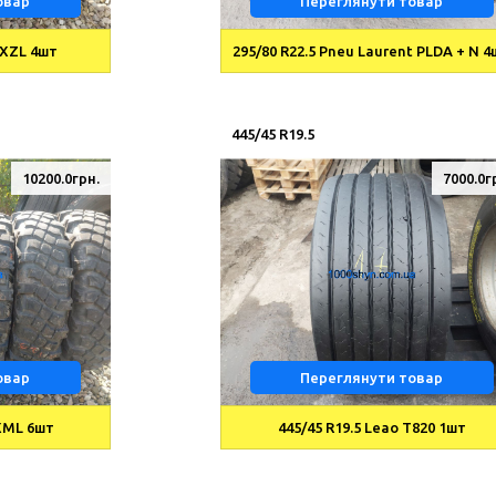
овар
Переглянути товар
 XZL 4шт
295/80 R22.5 Pneu Laurent PLDA + N 
445/45 R19.5
10200.0грн.
7000.0г
овар
Переглянути товар
 XML 6шт
445/45 R19.5 Leao T820 1шт