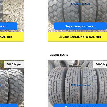
овар
Переглянути товар
 XZL 1шт
365/80 R20 Michelin XZL 4шт
295/80 R22.5
8000.0грн.
8000.0г