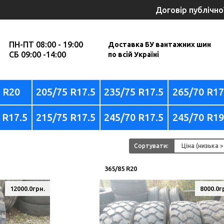
Договір публічно
ПН-ПТ 08:00 - 19:00
Доставка БУ вантажних шин
СБ 09:00 -14:00
по всій Україні
0 R20
205/75 R17.5
235/75 R17.5
265/70 R17
 R17.5
215/75 R17.5
245/70 R17.5
245/70 R19
Сортувати:
365/85 R20
12000.0грн.
8000.0г