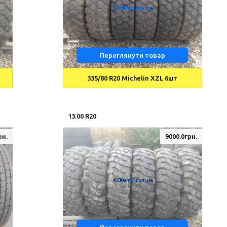
Переглянути товар
335/80 R20 Michelin XZL 6шт
13.00 R20
рн.
9000.0грн.