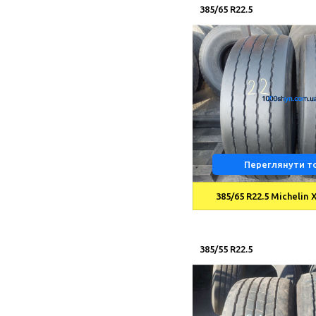
385/65 R22.5
Переглянути т
385/65 R22.5 Michelin 
385/55 R22.5