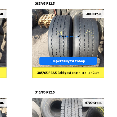
385/65 R22.5
рн.
5000.0грн.
Переглянути товар
385/65 R22.5 Bridgestone r-trailer 2шт
315/80 R22.5
рн.
6700.0грн.