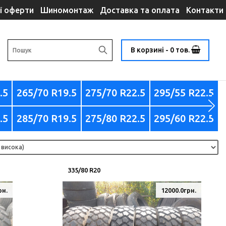
ї оферти
Шиномонтаж
Доставка та оплата
Контакти
В корзині - 0 тов.
.5
265/70 R19.5
275/70 R22.5
295/55 R22.5
.5
285/70 R19.5
275/80 R22.5
295/60 R22.5
335/80 R20
рн.
12000.0грн.