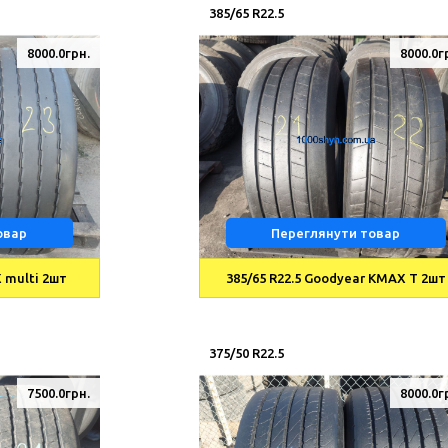
385/65 R22.5
8000.0грн.
8000.0г
овар
Переглянути товар
X multi 2шт
385/65 R22.5 Goodyear KMAX T 2шт
375/50 R22.5
7500.0грн.
8000.0г