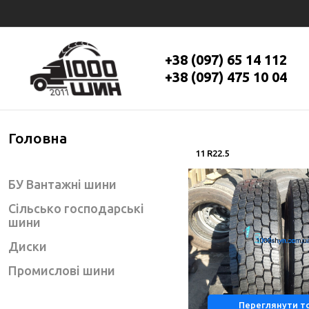
+38 (097) 65 14 112
+38 (097) 475 10 04
Головна
11 R22.5
БУ Вантажні шини
Сільсько господарські
шини
Диски
Промислові шини
Переглянути т