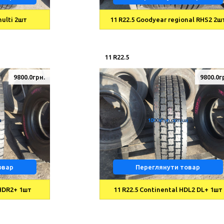
multi 2шт
11 R22.5 Goodyear regional RHS2 2ш
11 R22.5
9800.0грн.
9800.0г
овар
Переглянути товар
 HDR2+ 1шт
11 R22.5 Continental HDL2 DL+ 1шт