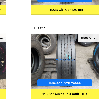
т
11 R22.5 Giti GSR225 1шт
11 R22.5
рн.
8800.0грн.
Переглянути товар
11 R22.5 Michelin X multi 1шт