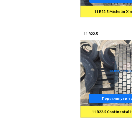
11 R22.5 Michelin X 
11 R22.5
Переглянути т
11 R22.5 Continental